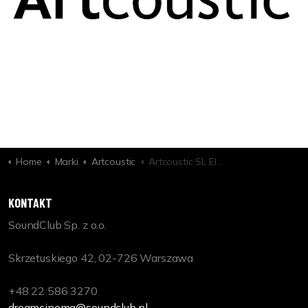
Home
Marki
Artcoustic
Artcoustic SL Elevate
KONTAKT
SoundClub Sp. z o.o.
Skrzetuskiego 42, 02-726 Warszawa
+48 22 586 3270
dreamcinema@soundclub.pl