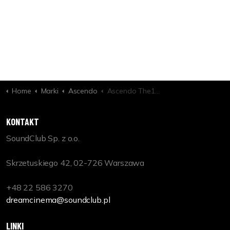
Home
Marki
Ascendo
Ascendo The12 Be PRO Active Ext On Wall
KONTAKT
SoundClub Sp. z o.o.
Skrzetuskiego 42, 02-726 Warszawa
+48 22 586 3270
dreamcinema@soundclub.pl
LINKI