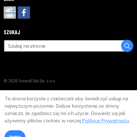
www.soundclub.pl
https://www.facebook.com/DreamCinemaPL
SZUKAJ
© 2026 SoundClub Sp. z o.o.
Polityka Prywatności
Ta strona korzysta z ciasteczek aby świadczyć usługi na
Sitemap
najwyższym poziomie. Dalsze korzystanie ze strony
oznacza, że zgadzasz się na ich użycie. Dowiedz się jak
używamy plików cookies w naszej
Polityce Prywatności
.