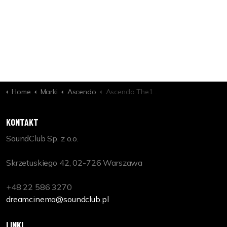
Home
Marki
Ascendo
Ascendo The12 Be Pro Active Ext Wedge
KONTAKT
SoundClub Sp. z o.o.
Skrzetuskiego 42, 02-726 Warszawa
+48 22 586 3270
dreamcinema@soundclub.pl
LINKI