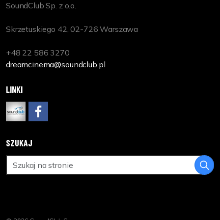
SoundClub Sp. z o.o.
Skrzetuskiego 42, 02-726 Warszawa
+48 22 586 3270
dreamcinema@soundclub.pl
LINKI
www.soundclub.pl
https://www.facebook.com/DreamCinemaPL
SZUKAJ