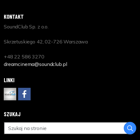
KONTAKT
SoundClub Sp. z o.o.
Skrzetuskiego 42, 02-726 Warszawa
+48 22 586 3270
dreamcinema@soundclub.pl
LINKI
www.soundclub.pl
https://www.facebook.com/DreamCinemaPL
SZUKAJ