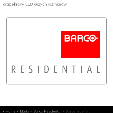
oraz ekrany LED dużych rozmiarów.
Home
Marki
Barco Residential
Barco TruePix Valkyrie Cinemascope