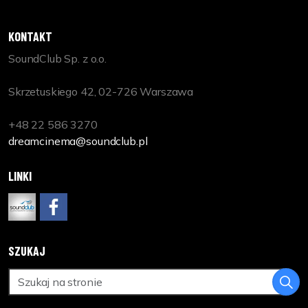
KONTAKT
SoundClub Sp. z o.o.
Skrzetuskiego 42, 02-726 Warszawa
+48 22 586 3270
dreamcinema@soundclub.pl
LINKI
www.soundclub.pl
https://www.facebook.com/DreamCinemaPL
SZUKAJ