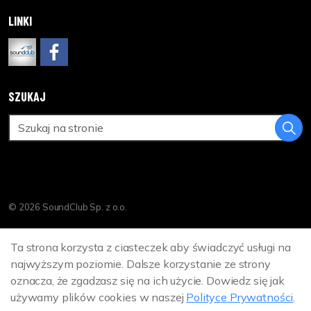
LINKI
www.soundclub.pl
https://www.facebook.com/DreamCinemaPL
SZUKAJ
© 2026 SoundClub Sp. z o.o.
Polityka Prywatności
Ta strona korzysta z ciasteczek aby świadczyć usługi na
Sitemap
najwyższym poziomie. Dalsze korzystanie ze strony
oznacza, że zgadzasz się na ich użycie. Dowiedz się jak
używamy plików cookies w naszej
Polityce Prywatności
.