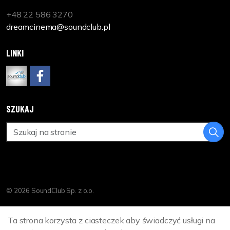
+48 22 586 3270
dreamcinema@soundclub.pl
LINKI
www.soundclub.pl
https://www.facebook.com/DreamCinemaPL
SZUKAJ
© 2026 SoundClub Sp. z o.o.
Polityka Prywatności
Ta strona korzysta z ciasteczek aby świadczyć usługi na