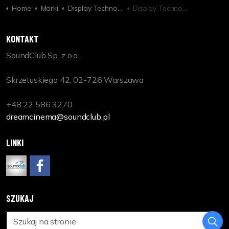
Home
Marki
Display Technologies
Display Technologies Motorised Mirror Drop - Short Throw
KONTAKT
SoundClub Sp. z o.o.
Skrzetuskiego 42, 02-726 Warszawa
+48 22 586 3270
dreamcinema@soundclub.pl
LINKI
www.soundclub.pl
https://www.facebook.com/DreamCinemaPL
SZUKAJ