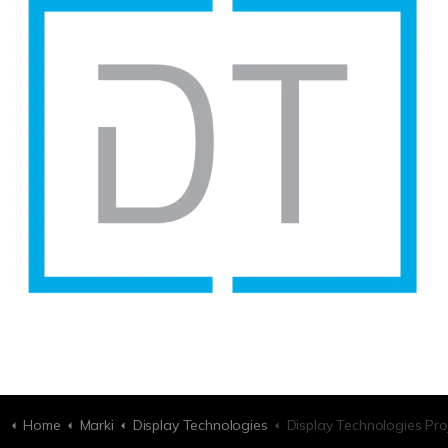
Home
Marki
Display Technologies
Display Technologies Projector Port Hole (Double G