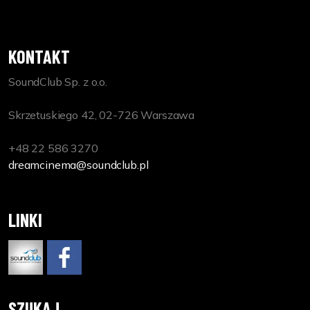
KONTAKT
SoundClub Sp. z o.o.
Skrzetuskiego 42, 02-726 Warszawa
+48 22 586 3270
dreamcinema@soundclub.pl
LINKI
www.soundclub.pl
https://www.facebook.com/DreamCinemaPL
SZUKAJ