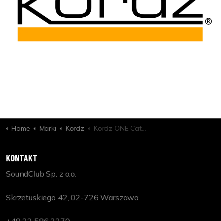
Home
Marki
Kordz
Kordz ONE Cat6 Unshielded Push-through RJ45 Crimp Connector & Strain Relief
KONTAKT
SoundClub Sp. z o.o.
Skrzetuskiego 42, 02-726 Warszawa
+48 22 586 3270