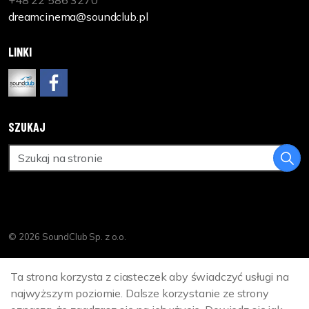
dreamcinema@soundclub.pl
LINKI
www.soundclub.pl
https://www.facebook.com/DreamCinemaPL
SZUKAJ
© 2026 SoundClub Sp. z o.o.
Polityka Prywatności
Ta strona korzysta z ciasteczek aby świadczyć usługi na
Sitemap
najwyższym poziomie. Dalsze korzystanie ze strony