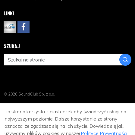
LINKI
www.soundclub.pl
https://www.facebook.com/DreamCinemaPL
SZUKAJ
© 2026 SoundClub Sp. z o.o.
Polityka Prywatności
Ta strona korzysta z ciasteczek aby świadczyć usługi na
Sitemap
najwyższym poziomie. Dalsze korzystanie ze strony
oznacza, że zgadzasz się na ich użycie. Dowiedz się jak
używamy plików cookies w naszej
Polityce Prywatności
.