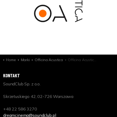
Home
Marki
Officina Acustica
Officina Acustica Acoustic Interior Design Newtree
KONTAKT
SoundClub Sp. z o.o.
Skrzetuskiego 42, 02-726 Warszawa
+48 22 586 3270
dreamcinema@soundclub.pl