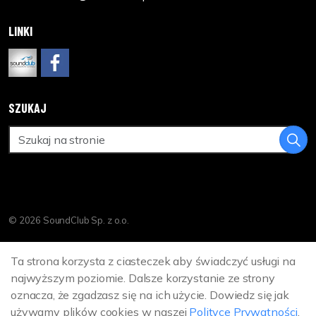
LINKI
www.soundclub.pl
https://www.facebook.com/DreamCinemaPL
SZUKAJ
© 2026 SoundClub Sp. z o.o.
Polityka Prywatności
Ta strona korzysta z ciasteczek aby świadczyć usługi na
Sitemap
najwyższym poziomie. Dalsze korzystanie ze strony
oznacza, że zgadzasz się na ich użycie. Dowiedz się jak
używamy plików cookies w naszej
Polityce Prywatności
.