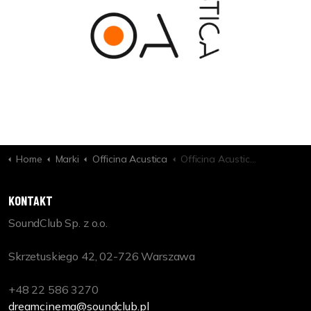
Home
Marki
Officina Acustica
Officina Acustica Acoustic Interior Design Rougement
KONTAKT
SoundClub Sp. z o.o.
Skrzetuskiego 42, 02-726 Warszawa
+48 22 586 3270
dreamcinema@soundclub.pl