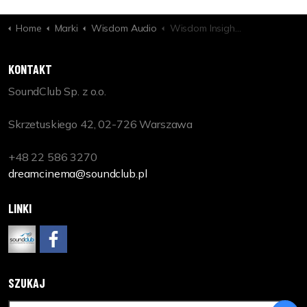
Home
Marki
Wisdom Audio
Wisdom Insight P9m-LCR Soundbar
KONTAKT
SoundClub Sp. z o.o.
Skrzetuskiego 42, 02-726 Warszawa
+48 22 586 3270
dreamcinema@soundclub.pl
LINKI
www.soundclub.pl
https://www.facebook.com/DreamCinemaPL
SZUKAJ