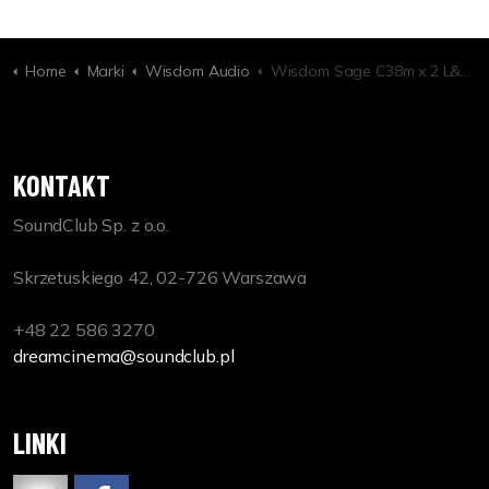
Home
Marki
Wisdom Audio
Wisdom Sage C38m x 2 L&R Superbar
KONTAKT
SoundClub Sp. z o.o.
Skrzetuskiego 42, 02-726 Warszawa
+48 22 586 3270
dreamcinema@soundclub.pl
LINKI