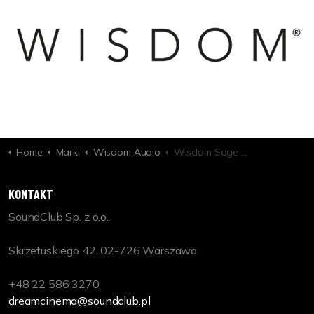
Home
Marki
Wisdom Audio
Wisdom Sage Series C20m
KONTAKT
SoundClub Sp. z o.o.
Skrzetuskiego 42, 02-726 Warszawa
+48 22 586 3270
dreamcinema@soundclub.pl