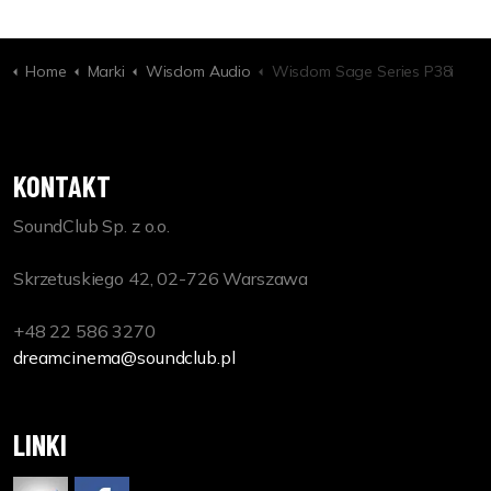
Home
Marki
Wisdom Audio
Wisdom Sage Series P38i
KONTAKT
SoundClub Sp. z o.o.
Skrzetuskiego 42, 02-726 Warszawa
+48 22 586 3270
dreamcinema@soundclub.pl
LINKI