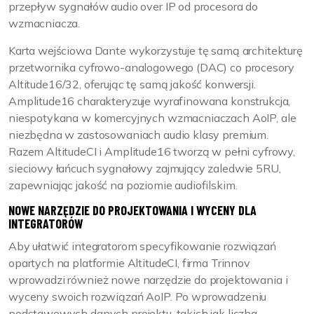
przepływ sygnałów audio over IP od procesora do
wzmacniacza.
Karta wejściowa Dante wykorzystuje tę samą architekturę
przetwornika cyfrowo-analogowego (DAC) co procesory
Altitude16/32, oferując tę samą jakość konwersji.
Amplitude16 charakteryzuje wyrafinowana konstrukcja,
niespotykana w komercyjnych wzmacniaczach AoIP, ale
niezbędna w zastosowaniach audio klasy premium.
Razem AltitudeCI i Amplitude16 tworzą w pełni cyfrowy,
sieciowy łańcuch sygnałowy zajmujący zaledwie 5RU,
zapewniając jakość na poziomie audiofilskim.
NOWE NARZĘDZIE DO PROJEKTOWANIA I WYCENY DLA
INTEGRATORÓW
Aby ułatwić integratorom specyfikowanie rozwiązań
opartych na platformie AltitudeCI, firma Trinnov
wprowadzi również nowe narzędzie do projektowania i
wyceny swoich rozwiązań AoIP. Po wprowadzeniu
podstawowych danych projektu, takich jak liczba