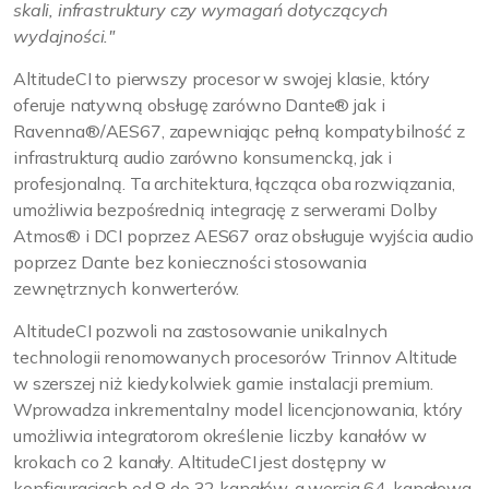
skali, infrastruktury czy wymagań dotyczących
wydajności."
AltitudeCI to pierwszy procesor w swojej klasie, który
oferuje natywną obsługę zarówno Dante® jak i
Ravenna®/AES67, zapewniając pełną kompatybilność z
infrastrukturą audio zarówno konsumencką, jak i
profesjonalną. Ta architektura, łącząca oba rozwiązania,
umożliwia bezpośrednią integrację z serwerami Dolby
Atmos® i DCI poprzez AES67 oraz obsługuje wyjścia audio
poprzez Dante bez konieczności stosowania
zewnętrznych konwerterów.
AltitudeCI pozwoli na zastosowanie unikalnych
technologii renomowanych procesorów Trinnov Altitude
w szerszej niż kiedykolwiek gamie instalacji premium.
Wprowadza inkrementalny model licencjonowania, który
umożliwia integratorom określenie liczby kanałów w
krokach co 2 kanały. AltitudeCI jest dostępny w
konfiguracjach od 8 do 32 kanałów, a wersja 64-kanałowa