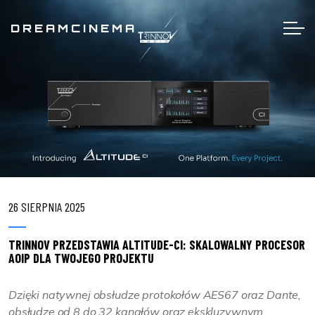
DREAMCINEMA
26 SIERPNIA 2025
TRINNOV PRZEDSTAWIA ALTITUDE-CI: SKALOWALNY PROCESOR
AOIP DLA TWOJEGO PROJEKTU
Dzięki natywnej obsłudze protokołów AES67 oraz Dante,
obsłudze od 8 do 32 kanałów oraz ekskluzywnym