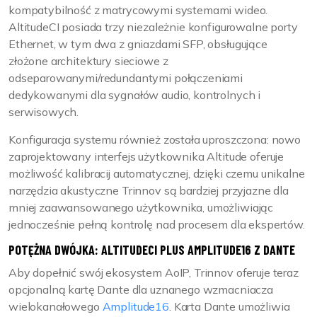
kompatybilność z matrycowymi systemami wideo.
AltitudeCI posiada trzy niezależnie konfigurowalne porty
Ethernet, w tym dwa z gniazdami SFP, obsługujące
złożone architektury sieciowe z
odseparowanymi/redundantymi połączeniami
dedykowanymi dla sygnałów audio, kontrolnych i
serwisowych.
Konfiguracja systemu również została uproszczona: nowo
zaprojektowany interfejs użytkownika Altitude oferuje
możliwość kalibracij automatycznej, dzięki czemu unikalne
narzędzia akustyczne Trinnov są bardziej przyjazne dla
mniej zaawansowanego użytkownika, umożliwiając
jednocześnie pełną kontrolę nad procesem dla ekspertów.
POTĘŻNA DWÓJKA: ALTITUDECI PLUS AMPLITUDE16 Z DANTE
Aby dopełnić swój ekosystem AoIP, Trinnov oferuje teraz
opcjonalną kartę Dante dla uznanego wzmacniacza
wielokanałowego
Amplitude16
. Karta Dante umożliwia