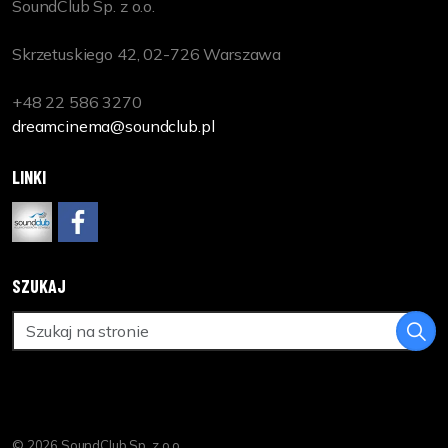
SoundClub Sp. z o.o.
Skrzetuskiego 42, 02-726 Warszawa
+48 22 586 3270
dreamcinema@soundclub.pl
LINKI
www.soundclub.pl
https://www.facebook.com/DreamCinemaPL
SZUKAJ
© 2026 SoundClub Sp. z o.o.